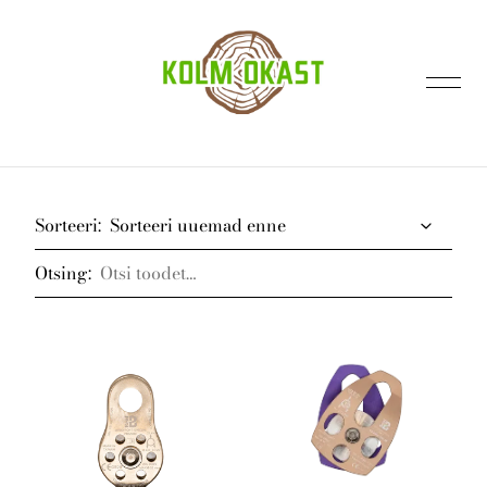
lisati ostukorvi.
Vaata ostukorvi
Sorteeri:
Otsing:
Avaleht
Kontakt
E-pood