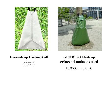
Greendrop kastmiskott
GROWtect Hydrop
erinevad mahutavused
22,77 €
18,05 €
–
18,61 €