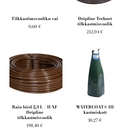
Telli arborist
Tilkkastimsvooliku vai
Dripline Technet
tilkkastmisvoolik
0,60 €
212,04 €
Rain bird 2,3 L / H XF
WATERCOAT® III
Dripline
kastmiskott
tilkkastmisvoolik
30,27 €
198,40 €