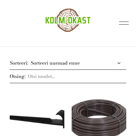
lisati ostukorvi.
Vaata ostukorvi
Sorteeri:
Otsing:
Avaleht
Kontakt
E-pood