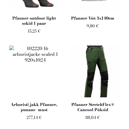
Telli arborist
Pfanner outdoor light
Pfanner Vöö 3x140cm
sokid 1 paar
9,80 €
15,25 €
Arboristi jakk Pfanner,
Pfanner StretchFlex®
punane- must
Cancool Püksid
277,14 €
88,04 €