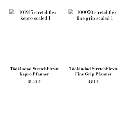
Töökindad StretchFlex®
Töökindad StretchFlex®
Kepro Pfanner
Fine Grip Pfanner
18,40 €
4,81 €