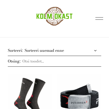
lisati ostukorvi.
Vaata ostukorvi
Sorteeri:
Otsing:
Avaleht
Kontakt
E-pood