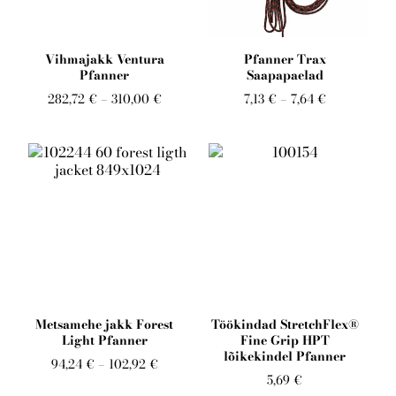
Vihmajakk Ventura
Pfanner Trax
Pfanner
Saapapaelad
282,72 €
–
310,00 €
7,13 €
–
7,64 €
Metsamehe jakk Forest
Töökindad StretchFlex®
Light Pfanner
Fine Grip HPT
lõikekindel Pfanner
94,24 €
–
102,92 €
5,69 €