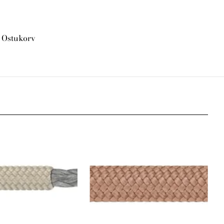
Ostukorv
lisati ostukorvi.
Vaata ostukorvi