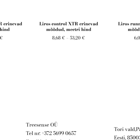
R erinevad
Liros control XTR erinevad
Liros run
 hind
mõõdud, meetri hind
mõõdu
 €
8,68 €
–
53,20 €
6,
Treesense OÜ
Tori vald,
Tel nr: +372 5699 0657
Eesti, 8500