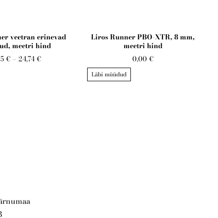
ner vectran erinevad
Liros Runner PBO-XTR, 8 mm,
d, meetri hind
meetri hind
05 €
–
24,74 €
0,00 €
Läbi müüdud
Pärnumaa
3