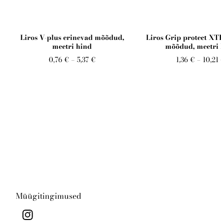
Liros V-plus erinevad mõõdud,
Liros Grip protect XT
meetri hind
mõõdud, meetri
0,76 €
–
5,37 €
1,36 €
–
10,21
Müügitingimused