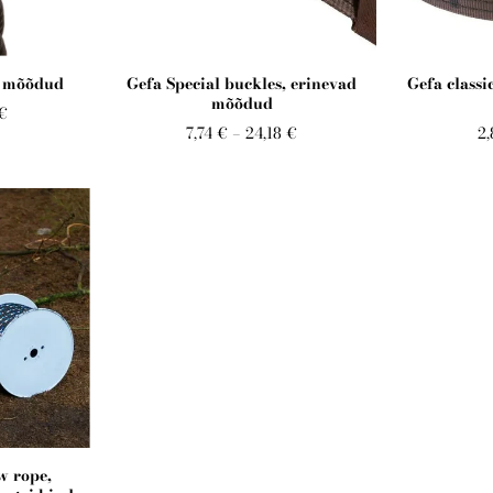
d mõõdud
Gefa Special buckles, erinevad
Gefa classi
mõõdud
 €
7,74 €
–
24,18 €
2,
w rope,