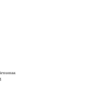
Pärnumaa
3