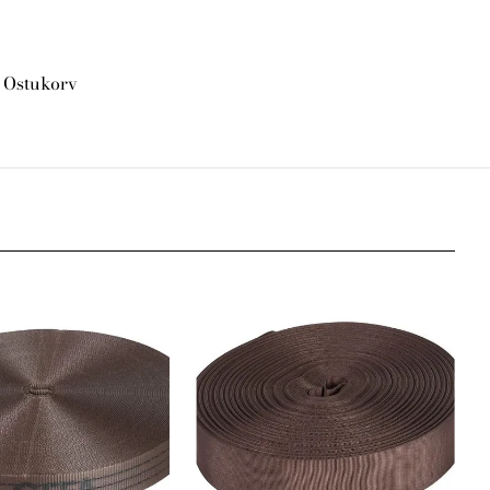
Ostukorv
lisati ostukorvi.
Vaata ostukorvi