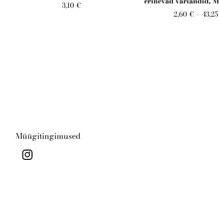
erinevad variandid, M
3,10 €
2,60 €
–
43,25
Müügitingimused