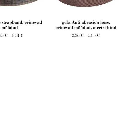
c strapband, erinevad
gefa Anti abrasion hose,
mõõdud
erinevad mõõdud, meetri hind
85 €
–
8,31 €
2,36 €
–
5,85 €