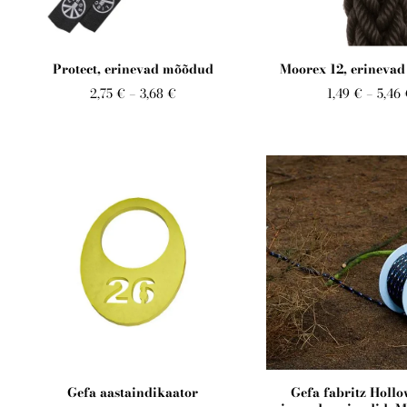
Protect, erinevad mõõdud
Moorex 12, erineva
2,75 €
–
3,68 €
1,49 €
–
5,46
Gefa aastaindikaator
Gefa fabritz Hollo