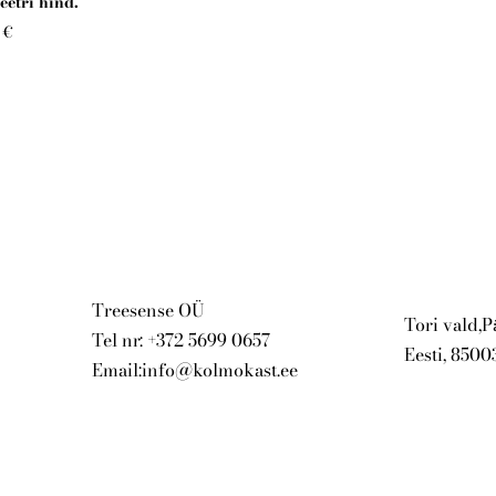
eetri hind.
 €
Treesense OÜ
Tori vald,
Tel nr: +372 5699 0657
Eesti, 8500
Email:info@kolmokast.ee