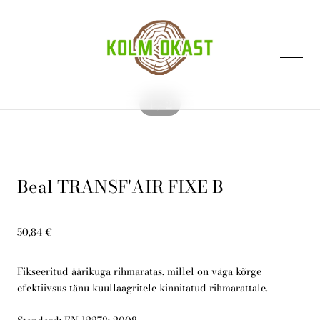
lisati ostukorvi.
Vaata ostukorvi
1 / 2
Beal TRANSF'AIR FIXE B
Avaleht
50,84 €
Kontakt
Fikseeritud äärikuga rihmaratas, millel on väga kõrge
efektiivsus tänu kuullaagritele kinnitatud rihmarattale.
E-pood