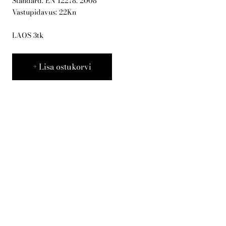
Standard: EN 12278: 2008
Vastupidavus: 22Kn
Telli arborist
LAOS 3tk
Lisa ostukorvi