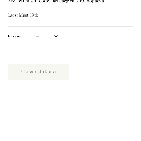
NB! Tellimisel toode, tarneaeg ca 5-10 tööpäeva.
Laos: Must 19tk
Telli arborist
Värvus
Lisa ostukorvi