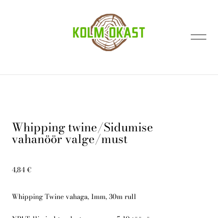
lisati ostukorvi.
Vaata ostukorvi
Whipping twine/Sidumise
vahanöör valge/must
Avaleht
4,84 €
Kontakt
Whipping Twine vahaga, 1mm, 30m rull
E-pood