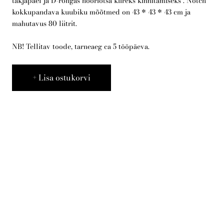
takjapael ja D-rõngas nööriotsa kiireks kinnitamiseks . Notch
kokkupandava kuubiku mõõtmed on 43 * 43 * 43 cm ja
mahutavus 80 liitrit.
Telli arborist
NB! Tellitav toode, tarneaeg ca 5 tööpäeva.
Lisa ostukorvi