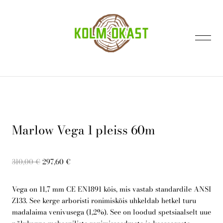
lisati ostukorvi.
Vaata ostukorvi
Marlow Vega 1 pleiss 60m
Avaleht
310,00 €
297,60 €
Kontakt
Vega on 11,7 mm CE EN1891 köis, mis vastab standardile ANSI
Z133. See kerge arboristi ronimisköis uhkeldab hetkel turu
madalaima venivusega (1,2%). See on loodud spetsiaalselt uue
E-pood