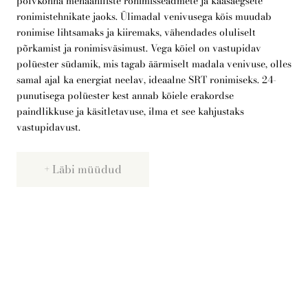
põlvkonna mehaaniliste ronimisseadmete ja kaasaegsete
ronimistehnikate jaoks. Ülimadal venivusega köis muudab
ronimise lihtsamaks ja kiiremaks, vähendades oluliselt
Telli arborist
põrkamist ja ronimisväsimust. Vega köiel on vastupidav
polüester südamik, mis tagab äärmiselt madala venivuse, olles
samal ajal ka energiat neelav, ideaalne SRT ronimiseks. 24-
punutisega polüester kest annab köiele erakordse
paindlikkuse ja käsitletavuse, ilma et see kahjustaks
vastupidavust.
Läbi müüdud