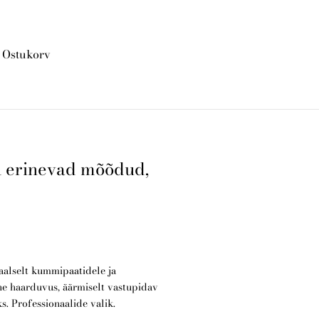
Ostukorv
lisati ostukorvi.
Vaata ostukorvi
R erinevad mõõdud,
alselt kummipaatidele ja
ne haarduvus, äärmiselt vastupidav
s. Professionaalide valik.