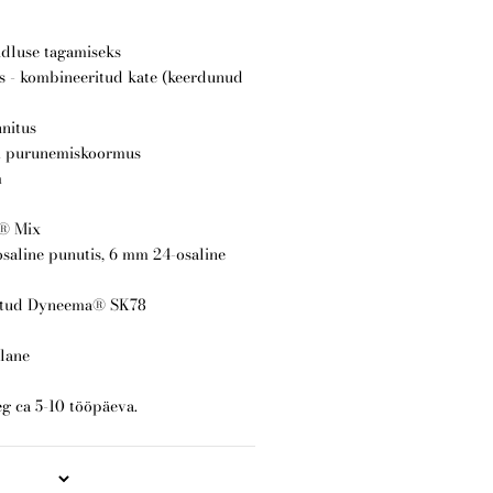
udluse tagamiseks
s - kombineeritud kate (keerdunud
nnitus
im purunemiskoormus
m
a® Mix
saline punutis, 6 mm 24-osaline
tatud Dyneema® SK78
llane
eg ca 5-10 tööpäeva.