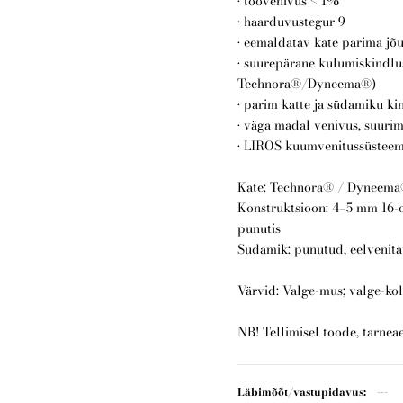
• töövenivus < 1%
• haarduvustegur 9
• eemaldatav kate parima jõ
• suurepärane kulumiskindlu
Technora®/Dyneema®)
• parim katte ja südamiku ki
• väga madal venivus, suur
• LIROS kuumvenitussüstee
Kate: Technora® / Dyneem
Konstruktsioon: 4–5 mm 16-o
punutis
Südamik: punutud, eelveni
Värvid: Valge-mus; valge-ko
NB! Tellimisel toode, tarnea
Läbimõõt/vastupidavus