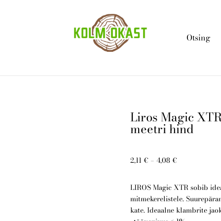
Otsing
Liros Magic XT
meetri hind
2,11 €
–
4,08 €
LIROS Magic XTR sobib idea
mitmekerelistele. Suurepära
kate. Ideaalne klambrite jaok