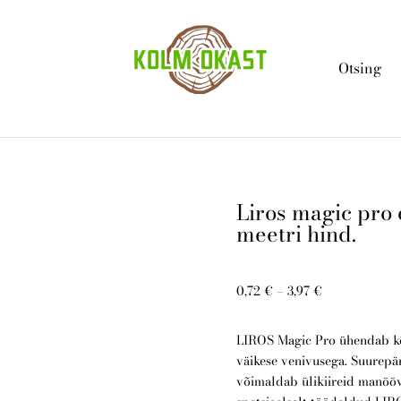
Otsing
Liros magic pro
meetri hind.
0,72 €
–
3,97 €
LIROS Magic Pro ühendab k
väikese venivusega. Suurepä
võimaldab ülikiireid manööv