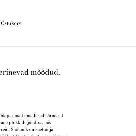
Ostukorv
lisati ostukorvi.
Vaata ostukorvi
 erinevad mõõdud,
õik parimad omadused äärmiselt
rane plokkide jõudlus, mis
reid. Südamik on kaetud ja