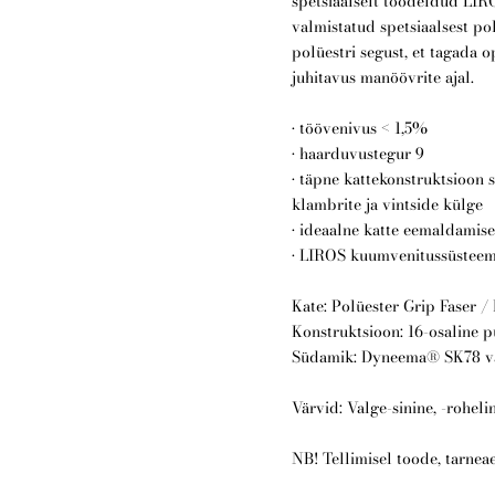
spetsiaalselt töödeldud LIR
valmistatud spetsiaalsest po
polüestri segust, et tagada o
juhitavus manöövrite ajal.
• töövenivus < 1,5%
• haarduvustegur 9
• täpne kattekonstruktsioon
klambrite ja vintside külge
• ideaalne katte eemaldamis
• LIROS kuumvenitussüsteem
Kate: Polüester Grip Faser /
Konstruktsioon: 16-osaline p
Südamik: Dyneema® SK78 vä
Värvid: Valge-sinine, -roheli
NB! Tellimisel toode, tarnea