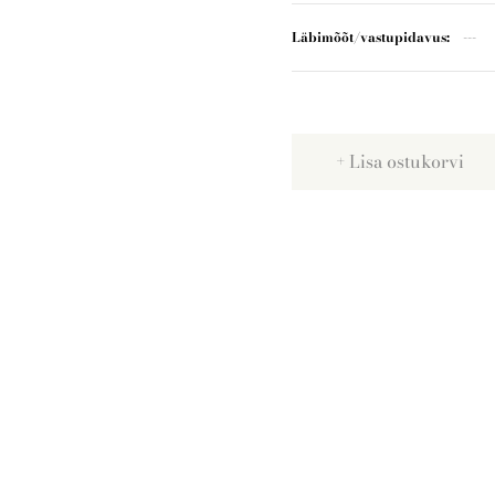
Läbimõõt/vastupidavus
Lisa ostukorvi