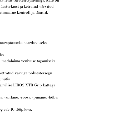
OS Heat-Stretch-Systemiga. Kate on
lüesterkiust ja ketratud värvitud
ptimaalne kontroll ja täiuslik
 suurepäraseks haarduvuseks
eks
 madalaima venivuse tagamiseks
 ketratud värviga polüestersegu
unutis
rvilise LIROS XTR Grip kattega
ne, -kollane, -roosa, -punane, -hõbe.
eg ca5-10 tööpäeva.