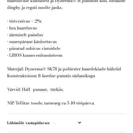
haarduvuse kiududest ja Dyneema®-st punutud köis. Ideaalne
dinghy ja regati noolte jaoks.
Telli arborist
• töövenivus < 2%
• hea haarduvus
• äärmiselt painduv
• suurepärane käsitsetavus
• piiratud sobivus vintsidele
• LIROS kuumvenitussüsteem
Materjal: Dyneema® SK78 ja polüester haardekiude hübriid
Konstruktsioon: 8-kordne punutis südamikuga
Värvid: Hall -punane, -türkiis.
NB! Tellitav toode, tarneaeg ca 5-10 tööpäeva.
Läbimõõt/vastupidavus