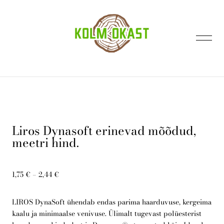
lisati ostukorvi.
Vaata ostukorvi
Liros Dynasoft erinevad mõõdud,
meetri hind.
Avaleht
1,75 €
–
2,44 €
Kontakt
LIROS DynaSoft ühendab endas parima haarduvuse, kergeima
kaalu ja minimaalse venivuse. Ülimalt tugevast polüesterist
E-pood