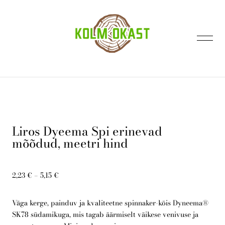
lisati ostukorvi.
Vaata ostukorvi
Liros Dyeema Spi erinevad
mõõdud, meetri hind
Avaleht
2,23 €
–
5,15 €
Kontakt
Väga kerge, painduv ja kvaliteetne spinnaker-köis Dyneema®
SK78 südamikuga, mis tagab äärmiselt väikese venivuse ja
E-pood