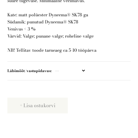
suure tugevuse. Minimaalne veeimavus.
Kate: matt polüester Dyneema® SK78-ga
Telli arborist
Südamik: punutud Dyneema® SK78
Venivus < 3 %
Värvid: Valge; punane-valge; roheline-valge
NB! Tellitav toode tarneaeg ca 5-10 tööpäeva
Läbimõõt/vastupidavus
Lisa ostukorvi