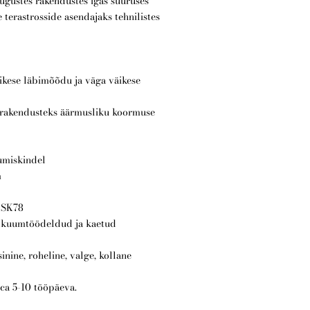
ugustes rakendustes igas suuruses
 terastrosside asendajaks tehnilistes
ikese läbimõõdu ja väga väikese
s rakendusteks äärmusliku koormuse
dumiskindel
m
 SK78
, kuumtöödeldud ja kaetud
inine, roheline, valge, kollane
 ca 5-10 tööpäeva.