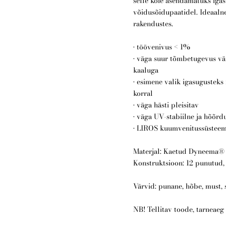
selle köie asendamatuks igas
võidusõidupaatidel. Ideaalne
rakendustes.
• töövenivus < 1%
• väga suur tõmbetugevus vä
kaaluga
• esimene valik igasugustek
korral
• väga hästi pleisitav
• väga UV-stabiilne ja hõõr
• LIROS kuumvenitussüstee
Materjal: Kaetud Dyneema®
Konstruktsioon: 12 punutud
Värvid: punane, hõbe, must, s
NB! Tellitav toode, tarneaeg