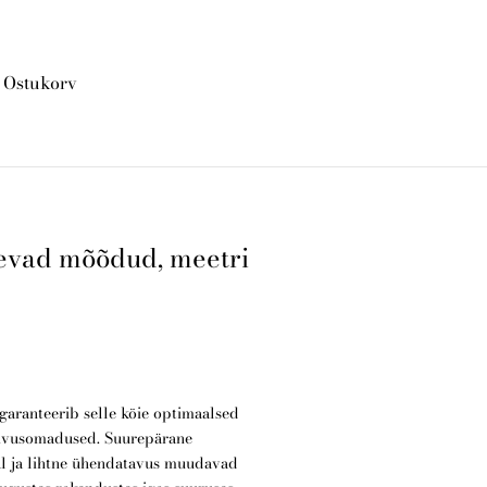
Ostukorv
lisati ostukorvi.
Vaata ostukorvi
nevad mõõdud, meetri
aranteerib selle köie optimaalsed
ivusomadused. Suurepärane
al ja lihtne ühendatavus muudavad