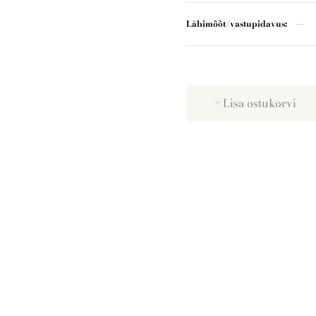
Läbimõõt/vastupidavus
Lisa ostukorvi