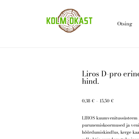
Otsing
Liros D-pro eri
hind.
0,38 €
–
15,50 €
LIROS kuumvenitussüsteem g
purunemiskoormused ja ven
hõõrdumiskindlus, kerge ka