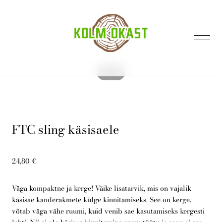
lisati ostukorvi.
Vaata ostukorvi
1 / 2
FTC sling käsisaele
Avaleht
24,80 €
Kontakt
Väga kompaktne ja kerge! Väike lisatarvik, mis on vajalik
käsisae kanderakmete külge kinnitamiseks. See on kerge,
võtab väga vähe ruumi, kuid venib sae kasutamiseks kergesti
E-pood