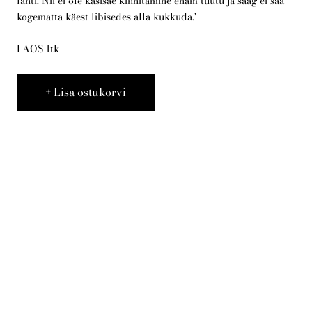
lahti. Nii ei ole käsisae kinnitamine enam tüütu ja saag ei saa
kogematta käest libisedes alla kukkuda.'
Telli arborist
LAOS 1tk
Lisa ostukorvi