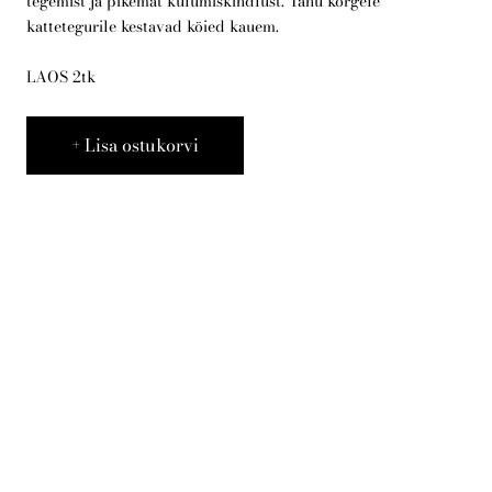
tegemist ja pikemat kulumiskindlust. Tänu kõrgele
kattetegurile kestavad köied kauem.
Telli arborist
LAOS 2tk
Lisa ostukorvi