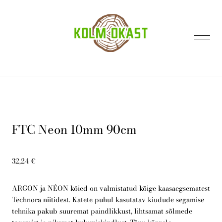
lisati ostukorvi.
Vaata ostukorvi
FTC Neon 10mm 90cm
Avaleht
32,24 €
Kontakt
ARGON ja NÉON köied on valmistatud kõige kaasaegsematest
Technora niitidest. Katete puhul kasutatav kiudude segamise
tehnika pakub suuremat paindlikkust, lihtsamat sõlmede
E-pood