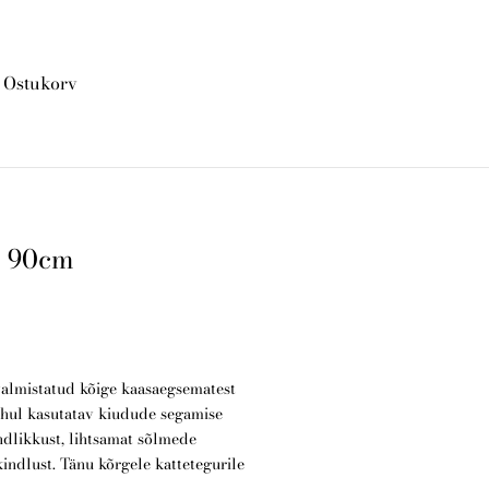
Ostukorv
lisati ostukorvi.
Vaata ostukorvi
 90cm
lmistatud kõige kaasaegsematest
puhul kasutatav kiudude segamise
dlikkust, lihtsamat sõlmede
indlust. Tänu kõrgele kattetegurile