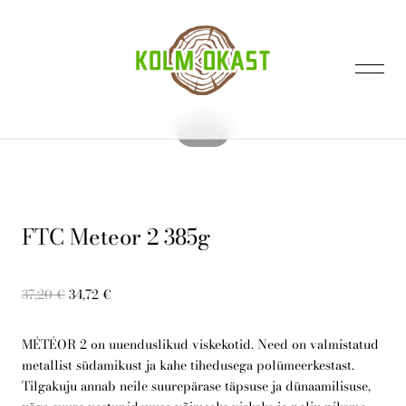
lisati ostukorvi.
Vaata ostukorvi
1 / 2
FTC Meteor 2 385g
Avaleht
37,20 €
34,72 €
Kontakt
MÉTÉOR 2 on uuenduslikud viskekotid. Need on valmistatud
metallist südamikust ja kahe tihedusega polümeerkestast.
Tilgakuju annab neile suurepärase täpsuse ja dünaamilisuse,
E-pood