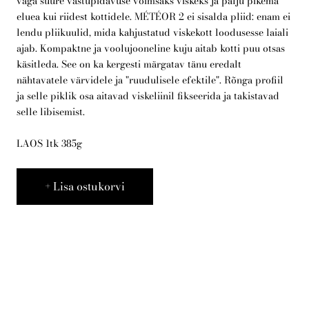
väga suure vastupidavuse võimsaks viskeks ja palju pikema
eluea kui riidest kottidele. MÉTÉOR 2 ei sisalda pliid: enam ei
lendu pliikuulid, mida kahjustatud viskekott loodusesse laiali
Telli arborist
ajab. Kompaktne ja voolujooneline kuju aitab kotti puu otsas
käsitleda. See on ka kergesti märgatav tänu eredalt
nähtavatele värvidele ja "ruudulisele efektile". Rõnga profiil
ja selle piklik osa aitavad viskeliinil fikseerida ja takistavad
selle libisemist.
LAOS 1tk 385g
Lisa ostukorvi