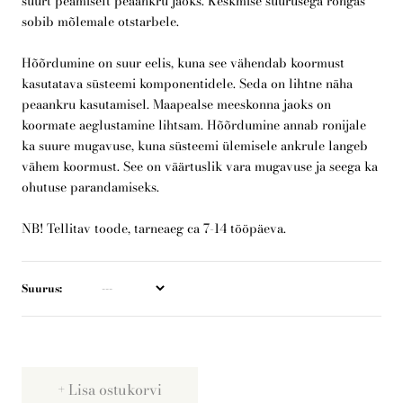
suurt peamiselt peaankru jaoks. Keskmise suurusega rõngas
sobib mõlemale otstarbele.
Telli arborist
Hõõrdumine on suur eelis, kuna see vähendab koormust
kasutatava süsteemi komponentidele. Seda on lihtne näha
peaankru kasutamisel. Maapealse meeskonna jaoks on
koormate aeglustamine lihtsam. Hõõrdumine annab ronijale
ka suure mugavuse, kuna süsteemi ülemisele ankrule langeb
vähem koormust. See on väärtuslik vara mugavuse ja seega ka
ohutuse parandamiseks.
NB! Tellitav toode, tarneaeg ca 7-14 tööpäeva.
Suurus
Lisa ostukorvi