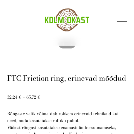
lisati ostukorvi.
Vaata ostukorvi
1 / 3
FTC Friction ring, erinevad mõõdud
Avaleht
32,24 €
–
65,72 €
Kontakt
Rõngaste valik võimaldab rohkem erinevaid tehnikaid kui
need, mida kasutatakse rulliku puhul.
Väikest rõngast kasutatakse enamasti ümbersuunamiseks,
E-pood