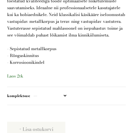
tõestatud kvaliteediga toode optimaalsete lõiketulemuste
saavutamiseks. Ideaalne nii professionaalsetele kasutajatele
kui ka hobiaednikele. Neid klassikalisi käsikääre iseloomustab
Telli arborist
vastupidav metallkorpus ja terav ning vastupidav vastutera.
Vastuterasse sepistatud mahlasoonel on isepuhastuv toime ja
see võimaldab puhast lõikamist ilma kinnikiilumiseta.
- Sepistatud metallkorpus
- Rõngaskinnitus
- Korrosioonikindel
Laos 2tk
komplektsus
Lisa ostukorvi