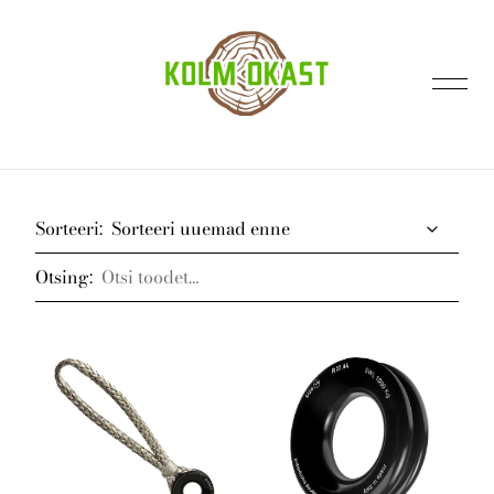
lisati ostukorvi.
Vaata ostukorvi
Sorteeri:
Otsing:
Avaleht
Kontakt
E-pood