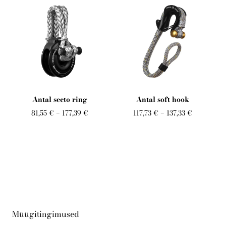
Antal secto ring
Antal soft hook
81,55 €
–
177,39 €
117,73 €
–
137,33 €
Müügitingimused