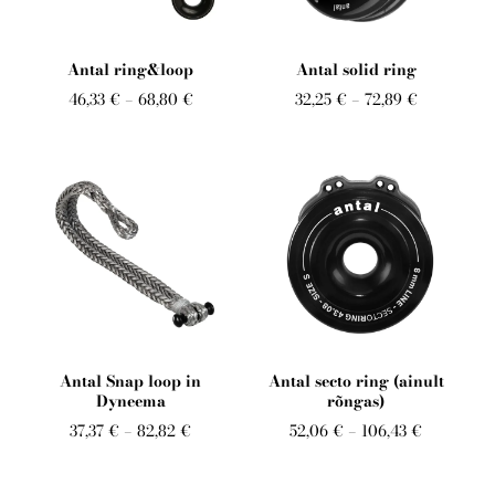
Telli arborist
Antal ring&loop
Antal solid ring
46,33 €
–
68,80 €
32,25 €
–
72,89 €
Antal Snap loop in
Antal secto ring (ainult
Dyneema
rõngas)
37,37 €
–
82,82 €
52,06 €
–
106,43 €